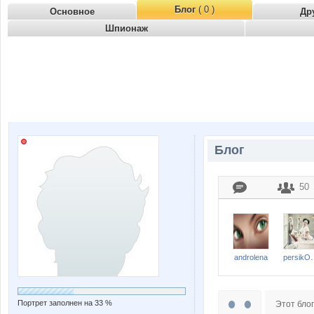
Блог
( 0 )
Основное
Др
Шпионаж
Блог
50
androlena
pers
Портрет заполнен на 33 %
Этот блог