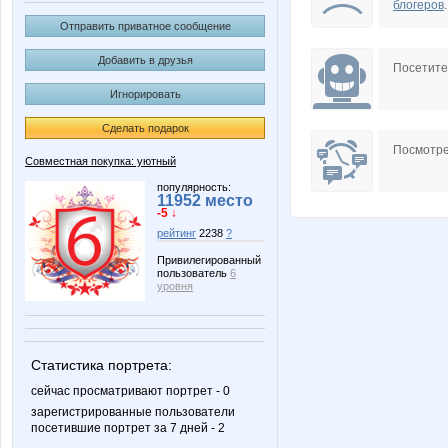
блогеров
.
Отправить приватное сообщение
Добавить в друзья
Посетит
Игнорировать
Сделать подарок
Посмотре
Совместная покупка: уютный
популярность:
11952 место
-5 ↓
рейтинг
2238
?
Привилегированный
пользователь
6
уровня
Статистика портрета:
сейчас просматривают портрет - 0
зарегистрированные пользователи
посетившие портрет за 7 дней - 2